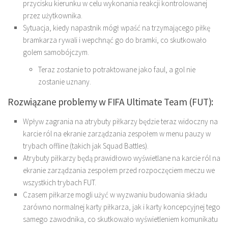
przycisku kierunku w celu wykonania reakcji kontrolowanej
przez użytkownika.
Sytuacja, kiedy napastnik mógł wpaść na trzymającego piłkę
bramkarza rywali i wepchnąć go do bramki, co skutkowało
golem samobójczym.
Teraz zostanie to potraktowane jako faul, a gol nie
zostanie uznany.
Rozwiązane problemy w FIFA Ultimate Team (FUT):
Wpływ zagrania na atrybuty piłkarzy będzie teraz widoczny na
karcie ról na ekranie zarządzania zespołem w menu pauzy w
trybach offline (takich jak Squad Battles).
Atrybuty piłkarzy będą prawidłowo wyświetlane na karcie ról na
ekranie zarządzania zespołem przed rozpoczęciem meczu we
wszystkich trybach FUT.
Czasem piłkarze mogli użyć w wyzwaniu budowania składu
zarówno normalnej karty piłkarza, jak i karty koncepcyjnej tego
samego zawodnika, co skutkowało wyświetleniem komunikatu