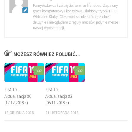
Pomysłodawca i założyciel serwisu fifanet.eu. Zapalony
gracz komputerowy i konsolowy. Ulubiony tryb w FIFIE:
Wirtualne Kluby. Ciekawostka: nie kibicuję żadnej
drużynie i nie oglądam z reguły meczów, jedynie mecze
naszej reprezentacji.
MOŻESZ RÓWNIEŻ POLUBIĆ…
0
0
FIFA 19 –
FIFA 19 –
Aktualizacja #6
Aktualizacja #3
(17.12.2018 r.)
(05.11.2018 r.)
18 GRUDNIA 2018
21 LISTOPADA 2018