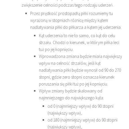
zwiększenie celności podczas tego rodzaju uderzeń.
Przez prędkość prostopadłą piłki rozumiemy tu
wyrażoną w stopniach różnicę między kątem
nadlatywania piłki do piłkarza a kątem jej uderzenia.
Kąt uderzenia to nie to samo, co kąt do celu
strzału. Chodzi o kierunek, w którym piłka leci
tuż po jej kopnięciu.
Wprowadzona zmiana będzie miała największy
wpływ na celność strzałów, jeśli kąt
nadlatywania piłki będzie wynosił od 90 do 270
stopni, gdzie zero stopni oznacza kierunek
poruszania się piłki tuż po jej kopnięciu.
Wpływ zmiany będzie skalowany od
najmniejszego do największego kąta:
od 0 (najmniejszy wpływ) do 90 stopni
(największy wpływ),
od 180 (najmniejszy wpływ) do 90 stopni
(największy wpływ),